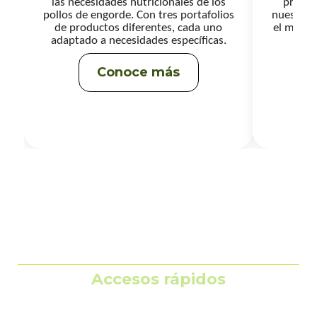
las necesidades nutricionales de los
produc
pollos de engorde. Con tres portafolios
nuestro 
de productos diferentes, cada uno
el máxim
adaptado a necesidades específicas.
Conoce más
Accesos rápidos
Actuación corporativa