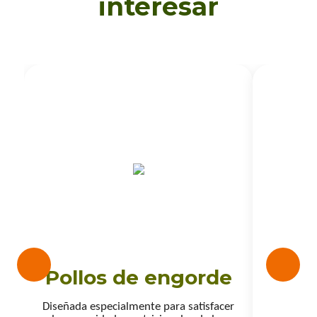
interesar
Pollos de engorde
P
Diseñada especialmente para satisfacer
Dise