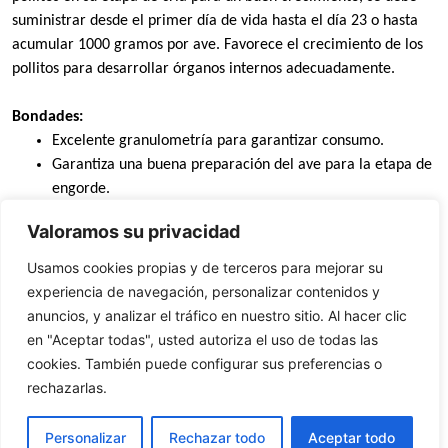
suministrar desde el primer día de vida hasta el día 23 o hasta
acumular 1000 gramos por ave. Favorece el crecimiento de los
pollitos para desarrollar órganos internos adecuadamente.
Bondades:
Excelente granulometría para garantizar consumo.
Garantiza una buena preparación del ave para la etapa de
engorde.
Diseñado para explotaciones con alto nivel de
Valoramos su privacidad
tecnificación.
Usamos cookies propias y de terceros para mejorar su
Presentación: quebrado, bulto 40 kg.
experiencia de navegación, personalizar contenidos y
anuncios, y analizar el tráfico en nuestro sitio. Al hacer clic
Composición garantizada
en "Aceptar todas", usted autoriza el uso de todas las
cookies. También puede configurar sus preferencias o
rechazarlas.
Personalizar
Rechazar todo
Aceptar todo