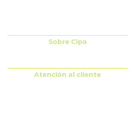
Alimentos balanceados
Indicadores
Contáctenos
Sobre Cipa
Políticas de privacidad
Atención al cliente
Línea de servicio al cliente 01 8000 41 6500
Línea ética
Trabaja con nosotros